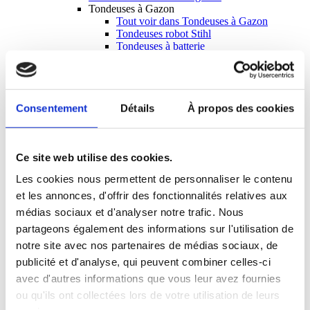
Tondeuses à Gazon
Tout voir dans Tondeuses à Gazon
Tondeuses robot Stihl
Tondeuses à batterie
Tondeuses essence à conducteur marchant
Tondeuses PRO à conducteur marchant
Tondeuses hélicoïdales à cylindre
Scarificateurs
Consentement
Détails
À propos des cookies
Tout voir dans Scarificateurs
Scarificateur électrique
Scarificateurs essence
Scarificateurs à remorquer
Ce site web utilise des cookies.
Tracteurs de Jardin & Tondeuses Autoportées
Tout voir dans Tracteurs de Jardin &
Les cookies nous permettent de personnaliser le contenu
Tondeuses Autoportées
et les annonces, d'offrir des fonctionnalités relatives aux
Tracteurs de jardin John Deere
Tondeuses à rayon de braquage zéro Ztrak
médias sociaux et d'analyser notre trafic. Nous
Tondeuses frontales Grillo
partageons également des informations sur l'utilisation de
Tracteurs & Tondeuses Professionnelles
notre site avec nos partenaires de médias sociaux, de
Tout voir dans Tracteurs & Tondeuses
Professionnelles
publicité et d'analyse, qui peuvent combiner celles-ci
Tondeuses commerciales John Deere
avec d'autres informations que vous leur avez fournies
Tracteur diesel John Deere
ou qu'ils ont collectées lors de votre utilisation de leurs
Tondeuses électriques Mean Green
Tondeuses frontales Grillo Pro