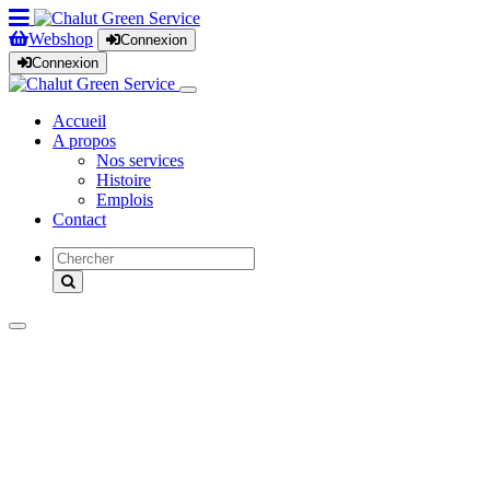
Webshop
Connexion
Connexion
Accueil
A propos
Nos services
Histoire
Emplois
Contact
Produits
Nos marques
Occasions
Locations
Promotions
Magasins
News
Service après-vente
Revendeurs