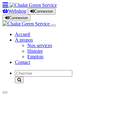
Webshop
Connexion
Connexion
Accueil
A propos
Nos services
Histoire
Emplois
Contact
Produits
Nos marques
Occasions
Locations
Promotions
Magasins
News
Service après-vente
Revendeurs