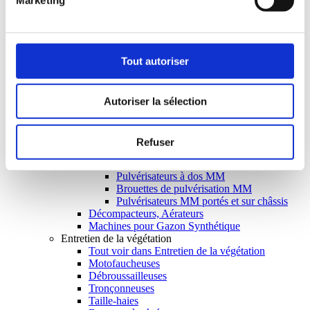
Matériels de Golf
Accessoires
Tout voir dans Accessoires
Collecteurs d'herbe John Deere
Accessoires Matev
Tout autoriser
Remorques
Tout voir dans Remorques
Remorques John Deere
Autoriser la sélection
Remorques Devès
Epandeurs
Tout voir dans Epandeurs
Epandeurs Matev
Refuser
Pulvérisateurs
Tout voir dans Pulvérisateurs
Pulvérisateurs à dos MM
Brouettes de pulvérisation MM
Pulvérisateurs MM portés et sur châssis
Décompacteurs, Aérateurs
Machines pour Gazon Synthétique
Entretien de la végétation
Tout voir dans Entretien de la végétation
Motofaucheuses
Débroussailleuses
Tronçonneuses
Taille-haies