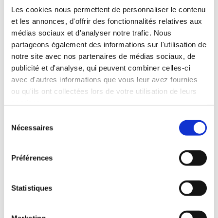
Tout voir dans Tondeuses à Gazon
Tondeuses robot Stihl
Les cookies nous permettent de personnaliser le contenu
Tondeuses à batterie
et les annonces, d'offrir des fonctionnalités relatives aux
Tondeuses essence à conducteur marchant
médias sociaux et d'analyser notre trafic. Nous
Tondeuses PRO à conducteur marchant
Tondeuses hélicoïdales à cylindre
partageons également des informations sur l'utilisation de
Scarificateurs
notre site avec nos partenaires de médias sociaux, de
Tout voir dans Scarificateurs
publicité et d'analyse, qui peuvent combiner celles-ci
Scarificateur électrique
Scarificateurs essence
avec d'autres informations que vous leur avez fournies
Scarificateurs à remorquer
ou qu'ils ont collectées lors de votre utilisation de leurs
Tracteurs de Jardin & Tondeuses Autoportées
services.
Tout voir dans Tracteurs de Jardin &
Tondeuses Autoportées
Sélection
Tracteurs de jardin John Deere
Nécessaires
du
Tondeuses à rayon de braquage zéro Ztrak
Tondeuses frontales Grillo
consentement
Tracteurs & Tondeuses Professionnelles
Préférences
Tout voir dans Tracteurs & Tondeuses
Professionnelles
Tondeuses commerciales John Deere
Tracteur diesel John Deere
Statistiques
Tondeuses électriques Mean Green
Tondeuses frontales Grillo Pro
Tracteurs diesel compact John Deere
Marketing