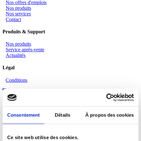
Nos offres d'emplois
Nos produits
Nos services
Contact
Produits & Support
Nos produits
Service après-vente
Actualités
Légal
Conditions
Copyright © 2026 Chalut Green Service
Tous droits réservés
Produits
Consentement
Détails
À propos des cookies
Tout voir dans Produits
Soins du gazon
Tout voir dans Soins du gazon
Tondeuses à Gazon
Ce site web utilise des cookies.